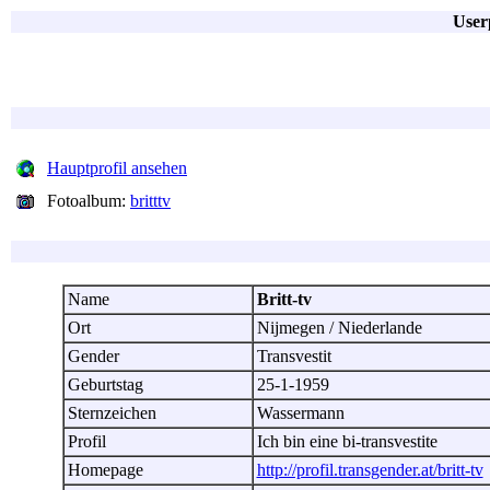
Userp
Hauptprofil ansehen
Fotoalbum:
britttv
Name
Britt-tv
Ort
Nijmegen / Niederlande
Gender
Transvestit
Geburtstag
25-1-1959
Sternzeichen
Wassermann
Profil
Ich bin eine bi-transvestite
Homepage
http://profil.transgender.at/britt-tv